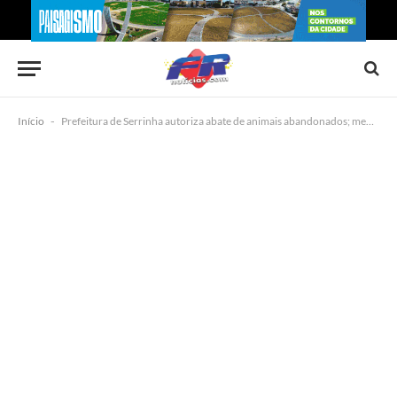
Início
-
Prefeitura de Serrinha autoriza abate de animais abandonados; medida é justificada por número crescente de casos