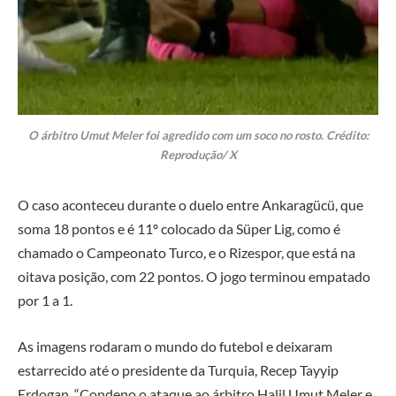
O árbitro Umut Meler foi agredido com um soco no rosto. Crédito:
Reprodução/ X
O caso aconteceu durante o duelo entre Ankaragücü, que
soma 18 pontos e é 11º colocado da Süper Lig, como é
chamado o Campeonato Turco, e o Rizespor, que está na
oitava posição, com 22 pontos. O jogo terminou empatado
por 1 a 1.
As imagens rodaram o mundo do futebol e deixaram
estarrecido até o presidente da Turquia, Recep Tayyip
Erdogan. “Condeno o ataque ao árbitro Halil Umut Meler e