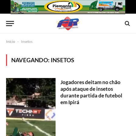
Início
-
Insetos
NAVEGANDO:
INSETOS
Jogadores deitam no chão
após ataque de insetos
durante partida de futebol
em Ipirá