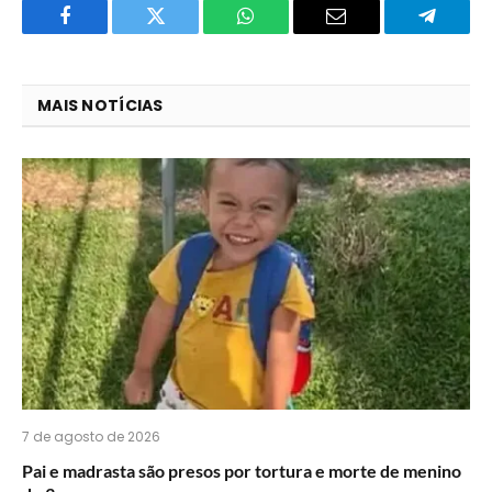
Facebook
Twitter
O
E-
Telegra
que
mail
você
MAIS NOTÍCIAS
acha
do
WhatsApp?
7 de agosto de 2026
Pai e madrasta são presos por tortura e morte de menino