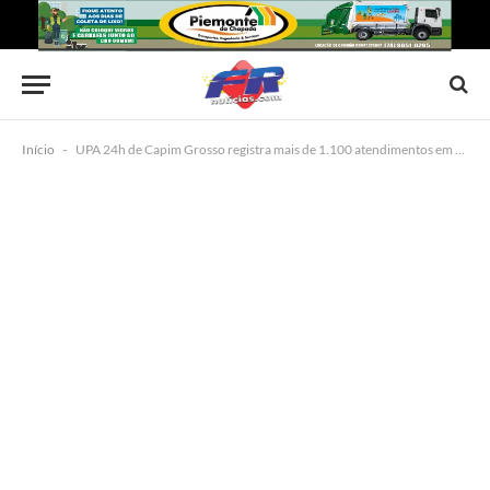
Início
-
UPA 24h de Capim Grosso registra mais de 1.100 atendimentos em uma semana e 3 óbitos são confirmados