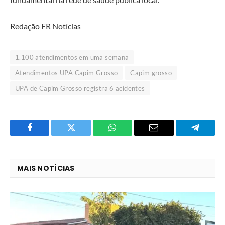
Redação FR Notícias
1.100 atendimentos em uma semana
Atendimentos UPA Capim Grosso
Capim grosso
UPA de Capim Grosso registra 6 acidentes
Facebook
Twitter
O
E-
Telegra
que
mail
você
MAIS NOTÍCIAS
acha
do
WhatsApp?