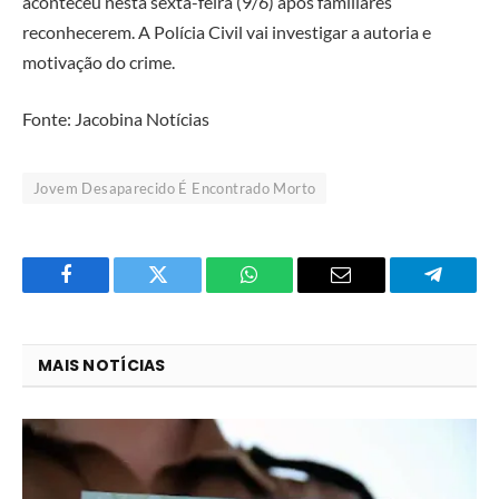
aconteceu nesta sexta-feira (9/6) após familiares
reconhecerem. A Polícia Civil vai investigar a autoria e
motivação do crime.
Fonte: Jacobina Notícias
Jovem Desaparecido É Encontrado Morto
Facebook
Twitter
O
E-
Telegra
que
mail
você
MAIS NOTÍCIAS
acha
do
WhatsApp?