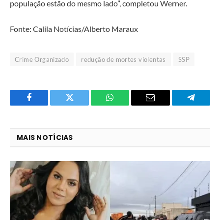
população estão do mesmo lado”, completou Werner.
Fonte: Calila Notícias/Alberto Maraux
Crime Organizado
redução de mortes violentas
SSP
Facebook
Twitter
O
E-
Telegra
que
mail
você
MAIS NOTÍCIAS
acha
do
WhatsApp?