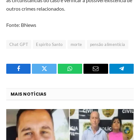
as circunstâncias do caso e verificar a possível existência de
outros crimes relacionados.
Fonte: BNews
Chat GPT
Espirito Santo
morte
pensão alimentícia
Facebook
Twitter
O
E-
Telegra
que
mail
você
MAIS NOTÍCIAS
acha
do
WhatsApp?