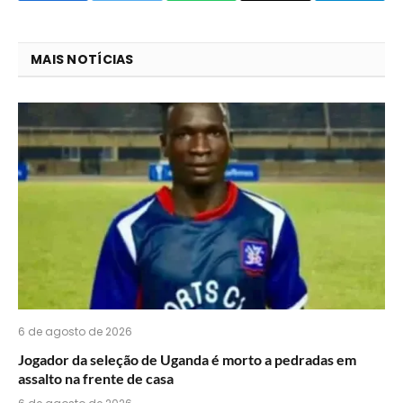
que
mail
você
MAIS NOTÍCIAS
acha
do
WhatsApp?
6 de agosto de 2026
Jogador da seleção de Uganda é morto a pedradas em
assalto na frente de casa