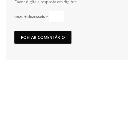
Favor digite a resposta em dígitos:
onze + dezesseis =